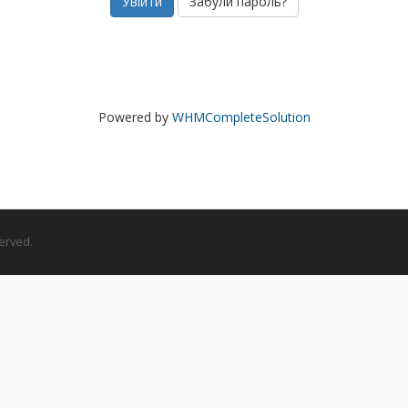
Забули пароль?
Powered by
WHMCompleteSolution
erved.