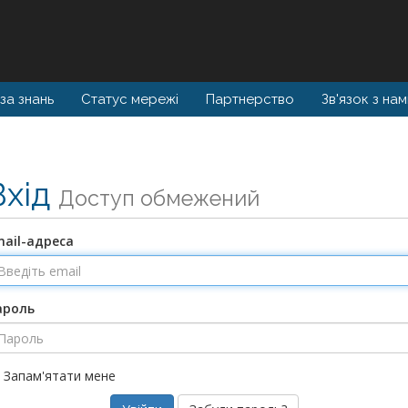
за знань
Статус мережі
Партнерство
Зв'язок з на
Вхід
Доступ обмежений
mail-адреса
ароль
Запам'ятати мене