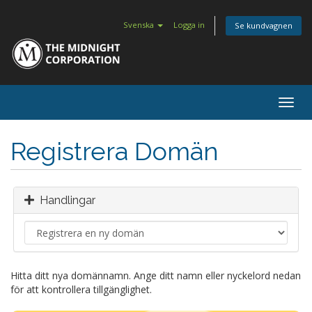
Svenska
Logga in
Se kundvagnen
Togg
navig
Registrera Domän
Handlingar
Hitta ditt nya domännamn. Ange ditt namn eller nyckelord nedan
för att kontrollera tillgänglighet.